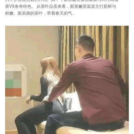
茶VX各有特色。 从茶叶品质来看，新茶嫩茶渠道主打新鲜与
鲜嫩。新采摘的茶叶，带着春天的气...